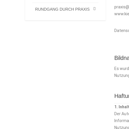
praxis@
RUNDGANG DURCH PRAXIS
www.kie
Datensc
Bildn
Es wurd
Nutzun
Haftu
1. Inha
Der Auto
Informa
Nutzung