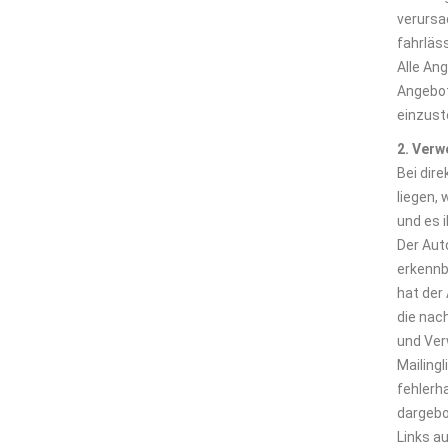
verursa
fahrläs
Alle Ang
Angebot
einzuste
2. Verw
Bei dir
liegen, 
und es 
Der Auto
erkennb
hat der 
die nac
und Ver
Mailingl
fehlerh
dargebo
Links au