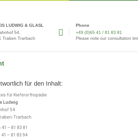
IS LUDWIG & GLASL
Phone
ahnhof 54,
+49 (0)65 41 / 81 83 81
 Traben Trarbach
Please note our consultation ti
nt
wortlich für den Inhalt:
xis für Kieferorthopädie
rn Ludwig
nhof 54
raben-Trarbach
5 41 – 81 83 81
 41 – 81 83 94