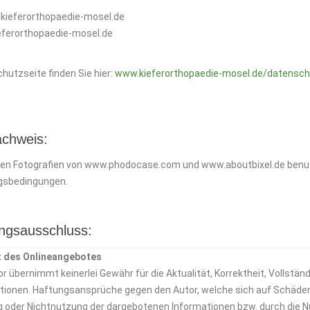
kieferorthopaedie-mosel.de
ferorthopaedie-mosel.de
hutzseite finden Sie hier:
www.kieferorthopaedie-mosel.de/datensc
achweis:
en Fotografien von www.phodocase.com und www.aboutbixel.de benut
gsbedingungen.
ngsausschluss:
lt des Onlineangebotes
r übernimmt keinerlei Gewähr für die Aktualität, Korrektheit, Vollständ
tionen. Haftungsansprüche gegen den Autor, welche sich auf Schäden ma
 oder Nichtnutzung der dargebotenen Informationen bzw. durch die Nu