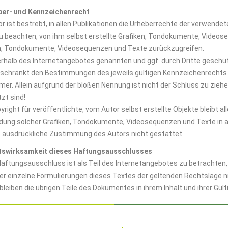
ber- und Kennzeichenrecht
or ist bestrebt, in allen Publikationen die Urheberrechte der verwen
u beachten, von ihm selbst erstellte Grafiken, Tondokumente, Videos
n, Tondokumente, Videosequenzen und Texte zurückzugreifen.
nerhalb des Internetangebotes genannten und ggf. durch Dritte gesch
schränkt den Bestimmungen des jeweils gültigen Kennzeichenrechts 
mer. Allein aufgrund der bloßen Nennung ist nicht der Schluss zu zieh
zt sind!
right für veröffentlichte, vom Autor selbst erstellte Objekte bleibt all
ung solcher Grafiken, Tondokumente, Videosequenzen und Texte in a
e ausdrückliche Zustimmung des Autors nicht gestattet.
htswirksamkeit dieses Haftungsausschlusses
Haftungsausschluss ist als Teil des Internetangebotes zu betrachten
der einzelne Formulierungen dieses Textes der geltenden Rechtslage ni
 bleiben die übrigen Teile des Dokumentes in ihrem Inhalt und ihrer Gül