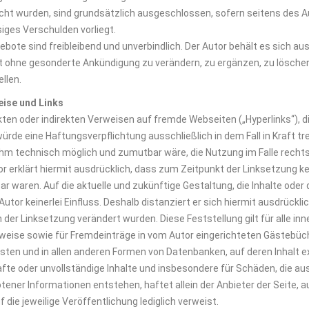
cht wurden, sind grundsätzlich ausgeschlossen, sofern seitens des Au
siges Verschulden vorliegt.
ebote sind freibleibend und unverbindlich. Der Autor behält es sich au
 ohne gesonderte Ankündigung zu verändern, zu ergänzen, zu löschen 
llen.
eise und Links
ekten oder indirekten Verweisen auf fremde Webseiten („Hyperlinks“),
würde eine Haftungsverpflichtung ausschließlich in dem Fall in Kraft t
ihm technisch möglich und zumutbar wäre, die Nutzung im Falle rechtsw
r erklärt hiermit ausdrücklich, dass zum Zeitpunkt der Linksetzung kei
ar waren. Auf die aktuelle und zukünftige Gestaltung, die Inhalte oder
Autor keinerlei Einfluss. Deshalb distanziert er sich hiermit ausdrücklic
h der Linksetzung verändert wurden. Diese Feststellung gilt für alle i
weise sowie für Fremdeinträge in vom Autor eingerichteten Gästebüch
isten und in allen anderen Formen von Datenbanken, auf deren Inhalt ext
afte oder unvollständige Inhalte und insbesondere für Schäden, die a
tener Informationen entstehen, haftet allein der Anbieter der Seite, a
f die jeweilige Veröffentlichung lediglich verweist.