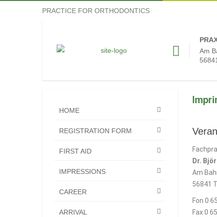
PRACTICE FOR ORTHODONTICS
PRAX
Am B
56841
Impri
HOME
Verant
REGISTRATION FORM
Fachpra
FIRST AID
Dr. Bjö
IMPRESSIONS
Am Bah
56841 T
CAREER
Fon 0 6
ARRIVAL
Fax 0 65