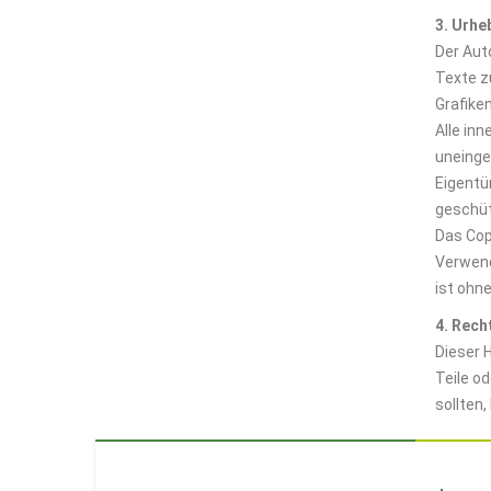
3. Urhe
Der Aut
Texte z
Grafike
Alle in
uneinge
Eigentü
geschüt
Das Copy
Verwend
ist ohn
4. Rec
Dieser 
Teile o
sollten,