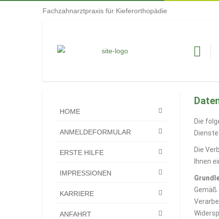
Fachzahnarztpraxis für Kieferorthopädie
Daten
HOME
Die fol
ANMELDEFORMULAR
Dienste
Die Ver
ERSTE HILFE
Ihnen e
IMPRESSIONEN
Grundl
Gemäß T
KARRIERE
Verarbe
Widersp
ANFAHRT