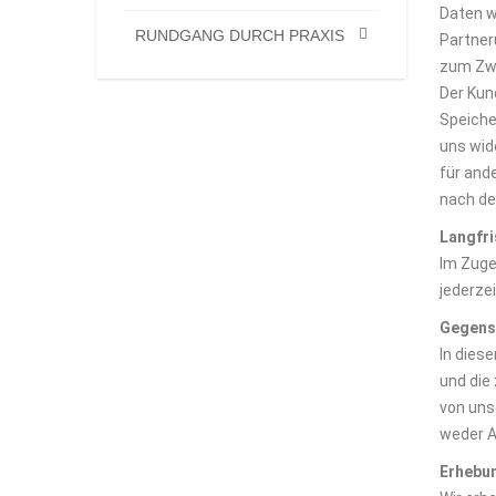
Daten w
RUNDGANG DURCH PRAXIS
Partner
zum Zwe
Der Kun
Speiche
uns wid
für and
nach de
Langfri
Im Zuge
jederze
Gegens
In dies
und die
von uns
weder A
Erhebu