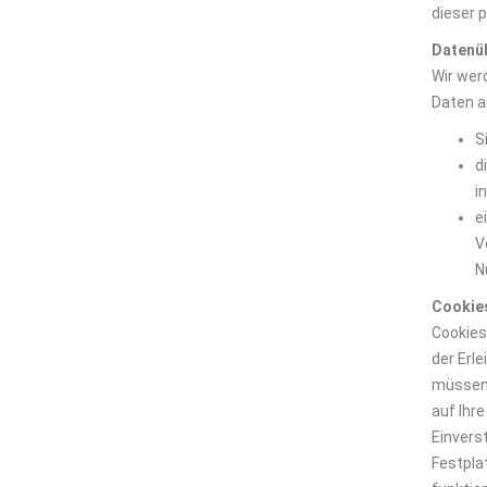
dieser 
Datenüb
Wir wer
Daten a
S
d
i
e
V
N
Cookie
Cookies
der Erl
müssen.
auf Ihr
Einvers
Festpla