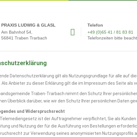
PRAXIS LUDWIG & GLASL
Telefon
Am Bahnhof 54,
+49 (0)65 41 / 81 83 81
56841 Traben Trarbach
Telefonzeiten bitte beach
schutzerklärung
gende Datenschutzerklärung gilt als Nutzungsgrundlage für alle auf di
. Als Anbieter zu dieser Erklärung gilt die im Impressum des Seite als
bandsgemeinde Traben-Trarbach nimmt den Schutz Ihrer persönlichen 
inen Überblick darüber, wie wir den Schutz Ihrer persönlichen Daten ge
egendes und Widerspruchsrecht
elemediengesetz ist der Auftragnehmer verpflichtet, Sie als Kunden
itung und Nutzung der für die Ausführung von Bestellungen erforder
ruchsrecht zur Verwendung seines anonymisierten Nutzungsprofils aus