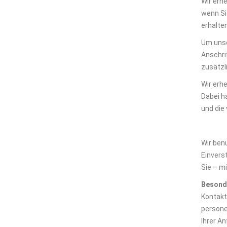
Wir erh
wenn Si
erhalte
Um unse
Anschri
zusätzl
Wir erh
Dabei h
und die
Wir ben
Einvers
Sie – m
Besond
Kontaktf
persone
Ihrer A