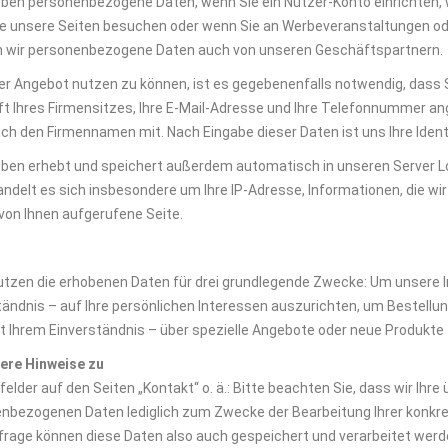
eben personenbezogene Daten, wenn Sie ein Nutzer-Konto einrichten,
e unsere Seiten besuchen oder wenn Sie an Werbeveranstaltungen ode
n wir personenbezogene Daten auch von unseren Geschäftspartnern.
r Angebot nutzen zu können, ist es gegebenenfalls notwendig, dass Si
ft Ihres Firmensitzes, Ihre E-Mail-Adresse und Ihre Telefonnummer ang
ich den Firmennamen mit. Nach Eingabe dieser Daten ist uns Ihre Ident
eben erhebt und speichert außerdem automatisch in unseren Server Log
andelt es sich insbesondere um Ihre IP-Adresse, Informationen, die wi
 von Ihnen aufgerufene Seite.
utzen die erhobenen Daten für drei grundlegende Zwecke: Um unsere I
tändnis – auf Ihre persönlichen Interessen auszurichten, um Bestell
it Ihrem Einverständnis – über spezielle Angebote oder neue Produkte 
ere Hinweise zu
elder auf den Seiten „Kontakt“ o. ä.: Bitte beachten Sie, dass wir Ihr
nbezogenen Daten lediglich zum Zwecke der Bearbeitung Ihrer konkr
nfrage können diese Daten also auch gespeichert und verarbeitet werden