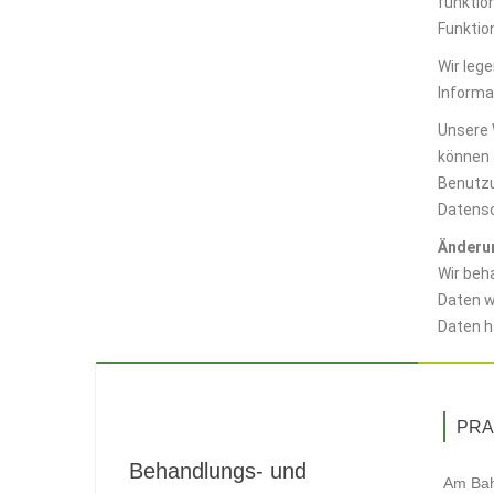
funktio
Funktio
Wir lege
Informa
Unsere 
können a
Benutzu
Datensc
Änderu
Wir beh
Daten w
Daten h
PRA
Behandlungs- und
Am Bah